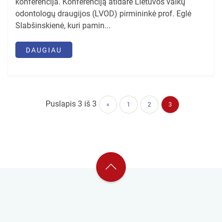
konferencija. Konferenciją atidarė Lietuvos vaikų
odontologų draugijos (LVOD) pirmininkė prof. Eglė
Slabšinskienė, kuri pamin...
DAUGIAU
Puslapis 3 iš 3
«
1
2
3