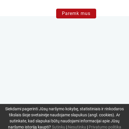
Paremk mus
Siekdami pagerinti Jūsų naršymo kokybę, statistiniais ir rinkodaros
tikslais šioje svetainėje naudojame slapukus (angl. cookies). Ar
sutinkate, kad slapukai būtų naudojami informacijai apie Jūsų
naršymo istoriją kaupti?
Sutinku
|
Nesutinku
|
Privatumo politika