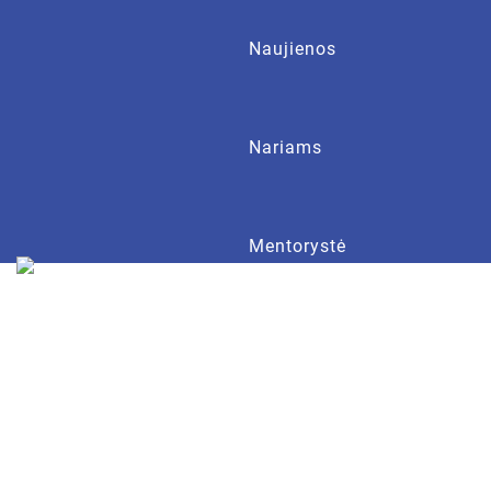
Naujienos
Nariams
Mentorystė
Apie LVOD
Kontaktai