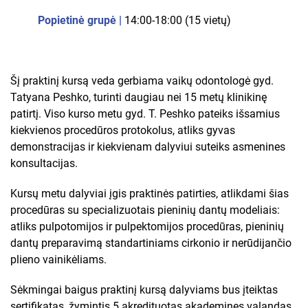
Popietinė grupė |
14:00-18:00 (15 vietų)
Šį praktinį kursą veda gerbiama vaikų odontologė gyd.
Tatyana Peshko, turinti daugiau nei 15 metų klinikinę
patirtį. Viso kurso metu gyd. T. Peshko pateiks išsamius
kiekvienos procedūros protokolus, atliks gyvas
demonstracijas ir kiekvienam dalyviui suteiks asmenines
konsultacijas.
Kursų metu dalyviai įgis praktinės patirties, atlikdami šias
procedūras su specializuotais pieninių dantų modeliais:
atliks pulpotomijos ir pulpektomijos procedūras, pieninių
dantų preparavimą standartiniams cirkonio ir nerūdijančio
plieno vainikėliams.
Sėkmingai baigus praktinį kursą dalyviams bus įteiktas
sertifikatas, žymintis 5 akredituotas akademines valandas.