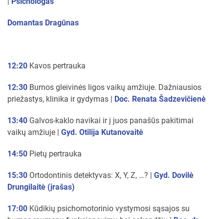
|
Psichologas
Domantas Dragūnas
12:20
Kavos pertrauka
12:30
Burnos gleivinės ligos vaikų amžiuje. Dažniausios
priežastys, klinika ir gydymas |
Doc. Renata Šadzevičienė
13:40
Galvos-kaklo navikai ir į juos panašūs pakitimai
vaikų amžiuje |
Gyd. Otilija Kutanovaitė
14:50
Pietų pertrauka
15:30
Ortodontinis detektyvas: X, Y, Z, …? |
Gyd. Dovilė
Drungilaitė (įrašas)
17:00
Kūdikių psichomotorinio vystymosi sąsajos su