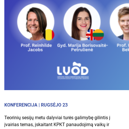
KONFERENCIJA | RUGSĖJO 23
Teorinių sesijų metu dalyviai turės galimybę gilintis į
įvairias temas, įskaitant KPKT panaudojimą vaikų ir