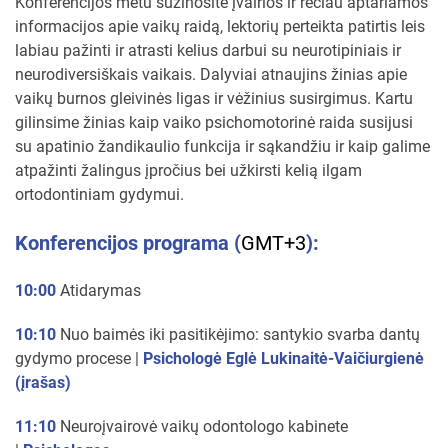
Konferencijos metu sužinosite įvairios ir rečiau aptariamos
informacijos apie vaikų raidą, lektorių perteikta patirtis leis
labiau pažinti ir atrasti kelius darbui su neurotipiniais ir
neurodiversiškais vaikais. Dalyviai atnaujins žinias apie
vaikų burnos gleivinės ligas ir vėžinius susirgimus. Kartu
gilinsime žinias kaip vaiko psichomotorinė raida susijusi
su apatinio žandikaulio funkcija ir sąkandžiu ir kaip galime
atpažinti žalingus įpročius bei užkirsti kelią ilgam
ortodontiniam gydymui.
Konferencijos programa (
GMT+3
):
10:00
Atidarymas
10:10
Nuo baimės iki pasitikėjimo: santykio svarba dantų
gydymo procese |
Psichologė Eglė Lukinaitė-Vaičiurgienė
(įrašas)
11:10
Neuroįvairovė vaikų odontologo kabinete