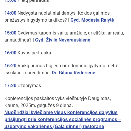
13:00
Pietų pertrauka
14:00
Nedygsta nuolatiniai dantys! Kokios galimos
priežastys ir gydymo taktikos? |
Gyd. Modesta Ralytė
15:00
Gydymas kapomis vaikų amžiuje, ar etiška, ar realu,
ar naudinga? |
Gyd. Živilė Neverauskienė
16:00
Kavos pertrauka
16:20
Vaikų burnos higiena ortodontinio gydymo metu:
iššūkiai ir sprendimai |
Dr. Gitana Rėderienė
17:20
Uždarymas
Konferencijos paskaitos vyks viešbutyje Daugirdas,
Kaune, 2025m. gegužės 9 dieną.
Nuoširdžiai kviečiame visus konferencijos dalyvius
prisijungti prie konferencijos socialinės programos –
uždarymo vakarienės (Gala dinner) restorane