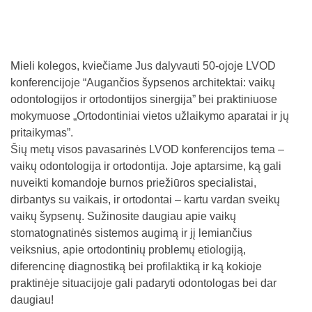
M
ieli kolegos, kviečiame Jus dalyvauti 50-ojoje LVOD
konferencijoje “Augančios šypsenos architektai: vaikų
odontologijos ir ortodontijos sinergija” bei praktiniuose
mokymuose „Ortodontiniai vietos užlaikymo aparatai ir jų
pritaikymas”.
Šių metų visos pavasarinės LVOD konferencijos tema –
vaikų odontologija ir ortodontija. Joje aptarsime, ką gali
nuveikti komandoje burnos priežiūros specialistai,
dirbantys su vaikais, ir ortodontai – kartu vardan sveikų
vaikų šypsenų. Sužinosite daugiau apie vaikų
stomatognatinės sistemos augimą ir jį lemiančius
veiksnius, apie ortodontinių problemų etiologiją,
diferencinę diagnostiką bei profilaktiką ir ką kokioje
praktinėje situacijoje gali padaryti odontologas bei dar
daugiau!