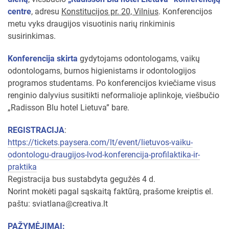
centre
, adresu
Konstitucijos pr. 20, Vilnius
. Konferencijos
metu vyks draugijos visuotinis narių rinkiminis
susirinkimas.
Konferencija skirta
gydytojams odontologams, vaikų
odontologams, burnos higienistams ir odontologijos
programos studentams. Po konferencijos kviečiame visus
renginio dalyvius susitikti neformalioje aplinkoje, viešbučio
„Radisson Blu hotel Lietuva” bare.
REGISTRACIJA
:
https://tickets.paysera.com/lt/event/lietuvos-vaiku-
odontologu-draugijos-lvod-konferencija-profilaktika-ir-
praktika
Registracija bus sustabdyta gegužės 4 d.
Norint mokėti pagal sąskaitą faktūrą, prašome kreiptis el.
paštu: sviatlana@creativa.lt
PAŽYMĖJIMAI: