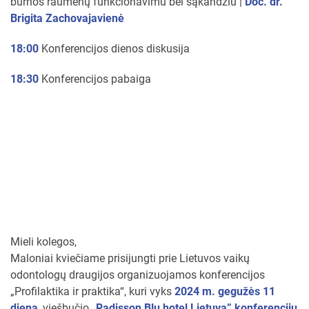
burnos raumenų funkcionavimu bei sąkandžiu |
Doc. dr.
Brigita Zachovajavienė
18:00
Konferencijos dienos diskusija
18:30
Konferencijos pabaiga
Mieli kolegos,
Maloniai kviečiame prisijungti prie Lietuvos vaikų
odontologų draugijos organizuojamos konferencijos
„Profilaktika ir praktika“, kuri vyks
2024 m. gegužės 11
dieną
, viešbučio
„Radisson Blu hotel Lietuva” konferencijų