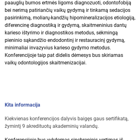
paauglių burnos ertmės ligoms diagnozuoti, odontofobiją
bei nerimą patiriančių vaikų gydymą ir tinkamą sedacijos
pasirinkimą, moliarų-kandžių hipomineralizacijos etiologiją,
diferencinę diagnostiką ir gydymą, skaitmeninius dantų
karieso ištyrimo ir diagnostikos metodus, sėkmingą
pieninio sąkandžio endodontinį ir restauracinį gydymą,
minimaliai invazyvius karieso gydymo metodus.
Konferencijoje taip pat didelis dėmesys bus skiriamas
vaikų odontologijos skaitmenizacijai.
Kita informacija
Kiekvienas konferencijos dalyvis baigęs gaus sertifikatą,
žymintį 9 akredituotų akademinių valandų.
Konferencijoje bus vykdomas sinchroninis vertimas iš