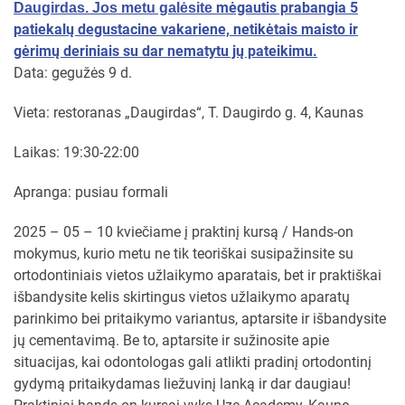
mėgautis prabangia 5
Daugirdas. Jos metu galėsite
patiekalų degustacine vakariene, netikėtais maisto ir
gėrimų deriniais su dar nematytu jų pateikimu.
Data: gegužės 9 d.
Vieta: restoranas „Daugirdas“, T. Daugirdo g. 4, Kaunas
Laikas: 19:30-22:00
Apranga: pusiau formali
2025 – 05 – 10 kviečiame į praktinį kursą / Hands-on
mokymus, kurio metu ne tik teoriškai susipažinsite su
ortodontiniais vietos užlaikymo aparatais, bet ir praktiškai
išbandysite kelis skirtingus vietos užlaikymo aparatų
parinkimo bei pritaikymo variantus, aptarsite ir išbandysite
jų cementavimą. Be to, aptarsite ir sužinosite apie
situacijas, kai odontologas gali atlikti pradinį ortodontinį
gydymą pritaikydamas liežuvinį lanką ir dar daugiau!