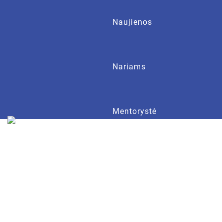
Naujienos
Nariams
Mentorystė
Apie LVOD
Kontaktai