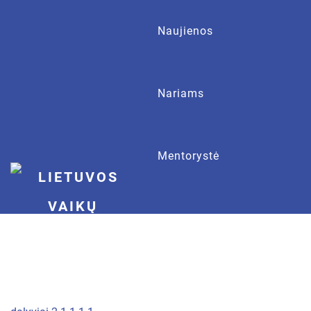
Naujienos
Nariams
Mentorystė
Apie LVOD
Kontaktai