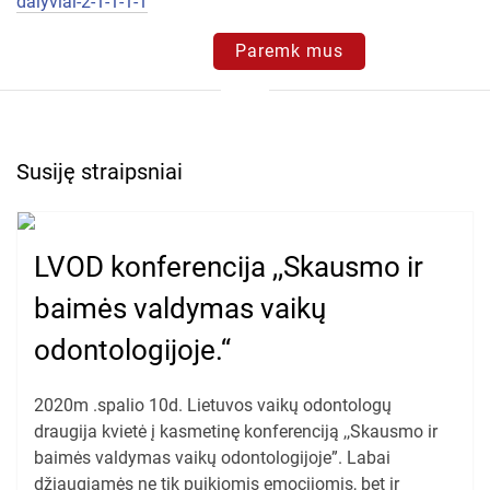
dalyviai-2-1-1-1-1
Paremk mus
Susiję straipsniai
LVOD konferencija ,,Skausmo ir
baimės valdymas vaikų
odontologijoje.‘‘
2020m .spalio 10d. Lietuvos vaikų odontologų
draugija kvietė į kasmetinę konferenciją ,,Skausmo ir
baimės valdymas vaikų odontologijoje”. Labai
džiaugiamės ne tik puikiomis emocijomis, bet ir